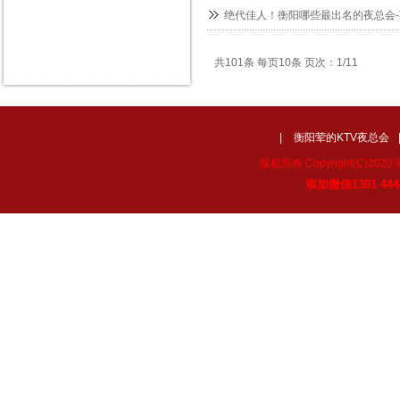
绝代佳人！衡阳哪些最出名的夜总会-
共101条 每页10条 页次：1/11
|
衡阳荤的KTV夜总会
版权所有 Copyright(C)
添加微信1301 4