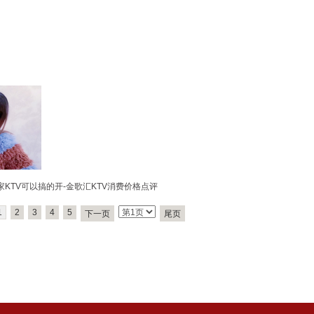
KTV可以搞的开-金歌汇KTV消费价格点评
1
2
3
4
5
下一页
尾页