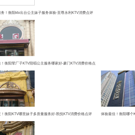
务！衡阳ktv出台公主妹子服务体验-至尊永利KTV消费点评
！衡阳荤厂子KTV陪唱公主服务哪家好-豪门KTV消费价格点
！衡阳KTV哪里妹子多质量服务好-凯悦KTV消费价格点评
体验最佳！衡阳哪个K