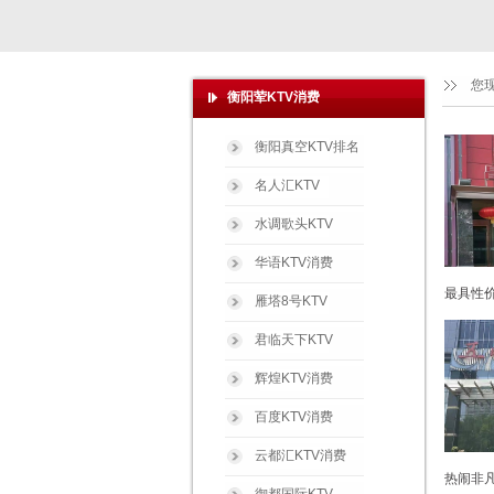
您
衡阳荤KTV消费
衡阳真空KTV排名
名人汇KTV
水调歌头KTV
华语KTV消费
最具性价
雁塔8号KTV
君临天下KTV
辉煌KTV消费
百度KTV消费
云都汇KTV消费
热闹非凡