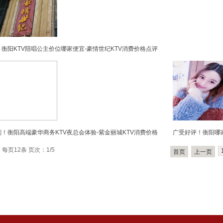
衡阳KTV陪唱公主价位哪家便宜-豪情世纪KTV消费价格点评
！衡阳高端豪华商务KTV夜总会体验-紫金丽城KTV消费价格
广受好评！衡阳哪家
 每页12条 页次：1/5
首页
上一页