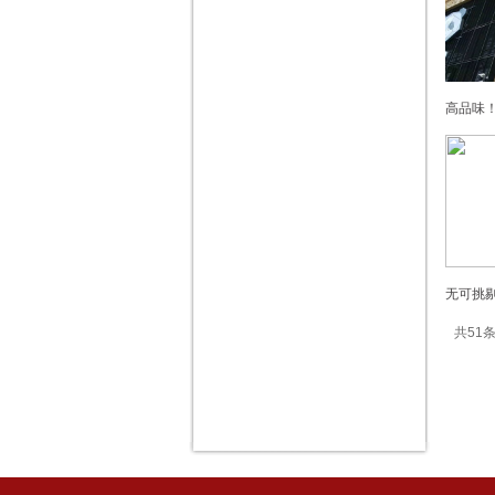
高品味！
无可挑剔
共51条